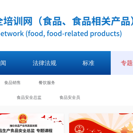
新闻
法律法规
标准
专题
食品销售
餐饮服务
食品安全总监
食品安全员